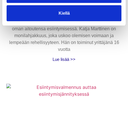
rehellisyyteen
1.12.2025
Kiellä
Haapajärvinen yrittäjä rohkaisee ihmisiä löytämään
oman aitoutensa esiintymisessä. Katja Marttinen on
monilahjakkuus, joka uskoo olemisen voimaan ja
lempeään rehellisyyteen. Hän on toiminut yrittäjänä 16
vuotta
Lue lisää >>