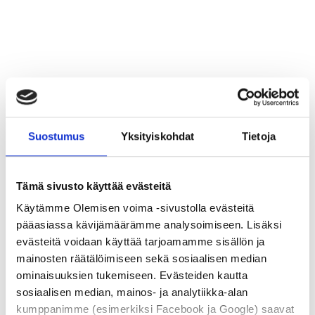
Suostumus
Yksityiskohdat
Tietoja
Uudistunut palvelutarjonta ja
verkkosivusto tukevat Olemisen
Tämä sivusto käyttää evästeitä
Käytämme Olemisen voima -sivustolla evästeitä
Voiman kasvua
pääasiassa kävijämäärämme analysoimiseen. Lisäksi
15.1.2026
evästeitä voidaan käyttää tarjoamamme sisällön ja
mainosten räätälöimiseen sekä sosiaalisen median
Olemisen Voima on uudistanut palveluvalikoimaansa ja
ominaisuuksien tukemiseen. Evästeiden kautta
verkkosivustoaan tukemaan entistä vahvemmin yrityksen
sosiaalisen median, mainos- ja analytiikka-alan
suuntaa esiintymisvalmennusten ja
kumppanimme (esimerkiksi Facebook ja Google) saavat
vuorovaikutustaitojen kehittämisen parissa. Tavoitteena